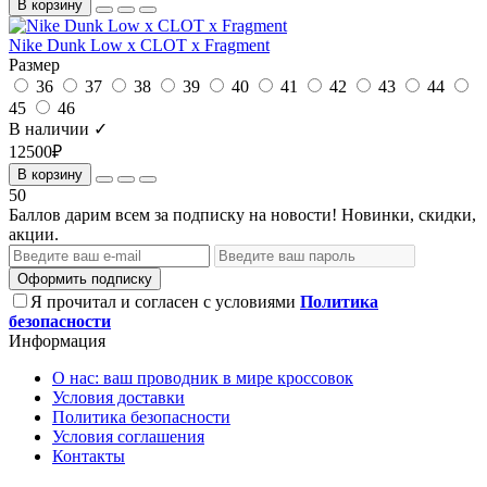
В корзину
Nike Dunk Low x CLOT x Fragment
Размер
36
37
38
39
40
41
42
43
44
45
46
В наличии ✓
12500₽
В корзину
50
Баллов дарим всем за подписку на новости! Новинки, скидки,
акции.
Оформить подписку
Я прочитал и согласен с условиями
Политика
безопасности
Информация
О нас: ваш проводник в мире кроссовок
Условия доставки
Политика безопасности
Условия соглашения
Контакты