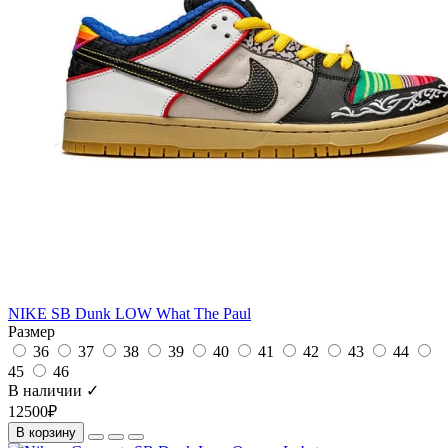
NIKE SB Dunk LOW What The Paul
Размер
36
37
38
39
40
41
42
43
44
45
46
В наличии ✓
12500₽
В корзину