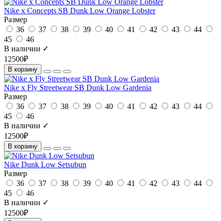
Nike x Concepts SB Dunk Low Orange Lobster
Размер
36
37
38
39
40
41
42
43
44
45
46
В наличии ✓
12500₽
В корзину
Nike x Fly Streetwear SB Dunk Low Gardenia
Размер
36
37
38
39
40
41
42
43
44
45
46
В наличии ✓
12500₽
В корзину
Nike Dunk Low Setsubun
Размер
36
37
38
39
40
41
42
43
44
45
46
В наличии ✓
12500₽