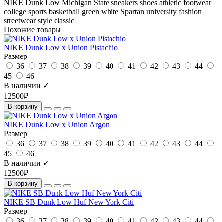
NIKE
Dunk Low
Michigan State
sneakers
shoes
athletic footwear
college
sports
basketball
green
white
Spartan
university
fashion
streetwear
style
classic
Похожие товары
NIKE Dunk Low x Union Pistachio
Размер
36
37
38
39
40
41
42
43
44
45
46
В наличии ✓
12500₽
В корзину
NIKE Dunk Low x Union Argon
Размер
36
37
38
39
40
41
42
43
44
45
46
В наличии ✓
12500₽
В корзину
NIKE SB Dunk Low Huf New York Citi
Размер
36
37
38
39
40
41
42
43
44