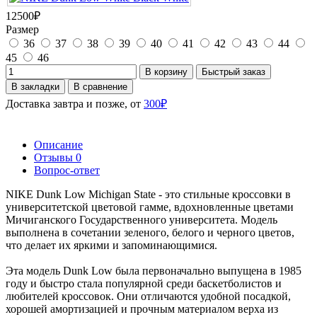
12500₽
Размер
36
37
38
39
40
41
42
43
44
45
46
В корзину
Быстрый заказ
В закладки
В сравнение
Доставка завтра и позже, от
300₽
Описание
Отзывы
0
Вопрос-ответ
NIKE Dunk Low Michigan State - это стильные кроссовки в
университетской цветовой гамме, вдохновленные цветами
Мичиганского Государственного университета. Модель
выполнена в сочетании зеленого, белого и черного цветов,
что делает их яркими и запоминающимися.
Эта модель Dunk Low была первоначально выпущена в 1985
году и быстро стала популярной среди баскетболистов и
любителей кроссовок. Они отличаются удобной посадкой,
хорошей амортизацией и прочным материалом верха из