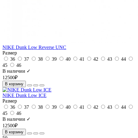
NIKE Dunk Low Reverse UNC
Размер
36
37
38
39
40
41
42
43
44
45
46
В наличии ✓
12500₽
В корзину
NIKE Dunk Low ICE
Размер
36
37
38
39
40
41
42
43
44
45
46
В наличии ✓
12500₽
В корзину
50