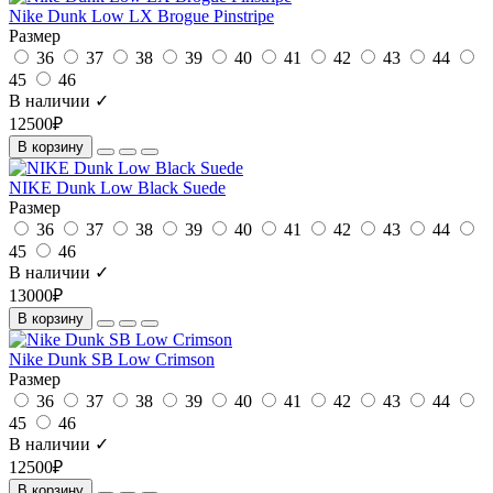
Nike Dunk Low LX Brogue Pinstripe
Размер
36
37
38
39
40
41
42
43
44
45
46
В наличии ✓
12500₽
В корзину
NIKE Dunk Low Black Suede
Размер
36
37
38
39
40
41
42
43
44
45
46
В наличии ✓
13000₽
В корзину
Nike Dunk SB Low Crimson
Размер
36
37
38
39
40
41
42
43
44
45
46
В наличии ✓
12500₽
В корзину