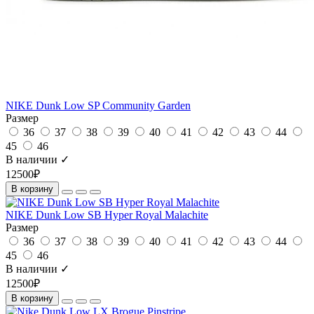
NIKE Dunk Low SP Community Garden
Размер
36
37
38
39
40
41
42
43
44
45
46
В наличии ✓
12500₽
В корзину
NIKE Dunk Low SB Hyper Royal Malachite
Размер
36
37
38
39
40
41
42
43
44
45
46
В наличии ✓
12500₽
В корзину