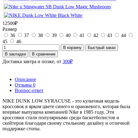
12500₽
Размер
36
37
38
39
40
41
42
43
44
45
46
В корзину
Быстрый заказ
В закладки
В сравнение
Доставка завтра и позже, от
300₽
Описание
Отзывы
0
Вопрос-ответ
NIKE DUNK LOW SYRACUSE - это культовая модель
кроссовок в ярком цвете синего и оранжевого, которая была
впервые выпущена компанией Nike в 1985 году. Эти
кроссовки стали популярными среди баскетболистов и
скейтеров благодаря своему стильному дизайну и отличной
поддержке стопы.