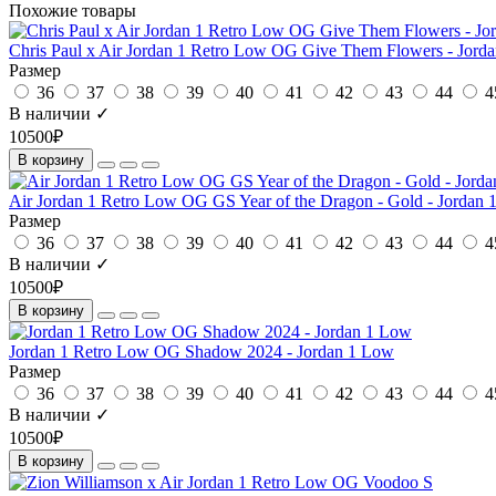
Похожие товары
Chris Paul x Air Jordan 1 Retro Low OG Give Them Flowers - Jord
Размер
36
37
38
39
40
41
42
43
44
4
В наличии ✓
10500₽
В корзину
Air Jordan 1 Retro Low OG GS Year of the Dragon - Gold - Jordan
Размер
36
37
38
39
40
41
42
43
44
4
В наличии ✓
10500₽
В корзину
Jordan 1 Retro Low OG Shadow 2024 - Jordan 1 Low
Размер
36
37
38
39
40
41
42
43
44
4
В наличии ✓
10500₽
В корзину