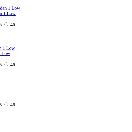
an 1 Low
5
46
 1 Low
5
46
5
46