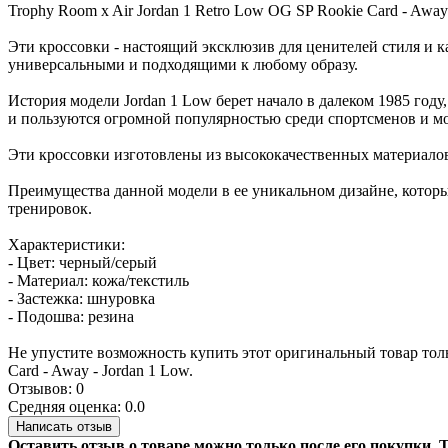
Trophy Room x Air Jordan 1 Retro Low OG SP Rookie Card - Away
Эти кроссовки - настоящий эксклюзив для ценителей стиля и ка
универсальными и подходящими к любому образу.
История модели Jordan 1 Low берет начало в далеком 1985 год
и пользуются огромной популярностью среди спортсменов и м
Эти кроссовки изготовлены из высококачественных материалов,
Преимущества данной модели в ее уникальном дизайне, который
тренировок.
Характеристики:
- Цвет: черный/серый
- Материал: кожа/текстиль
- Застежка: шнуровка
- Подошва: резина
Не упустите возможность купить этот оригинальный товар тольк
Card - Away - Jordan 1 Low.
Отзывов: 0
Средняя оценка: 0.0
Написать отзыв
Оставить отзыв о товаре можно только после его покупки.