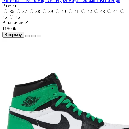
Air Jordan 1 Retro High OG Hyper Royal - Jordan 1 Retro High
Размер
36
37
38
39
40
41
42
43
44
45
46
В наличии ✓
11500₽
В корзину