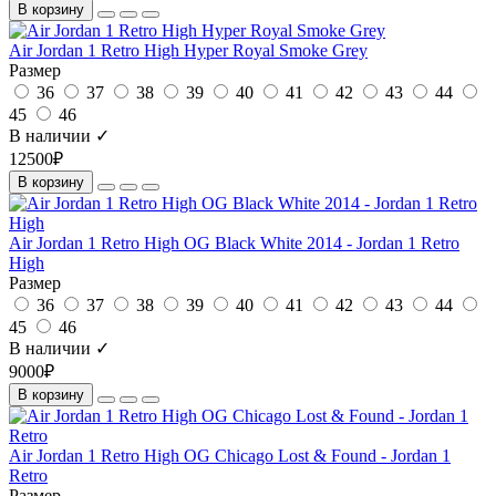
В корзину
Air Jordan 1 Retro High Hyper Royal Smoke Grey
Размер
36
37
38
39
40
41
42
43
44
45
46
В наличии ✓
12500₽
В корзину
Air Jordan 1 Retro High OG Black White 2014 - Jordan 1 Retro
High
Размер
36
37
38
39
40
41
42
43
44
45
46
В наличии ✓
9000₽
В корзину
Air Jordan 1 Retro High OG Chicago Lost & Found - Jordan 1
Retro
Размер