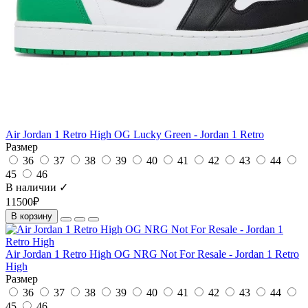
Air Jordan 1 Retro High OG Lucky Green - Jordan 1 Retro
Размер
36
37
38
39
40
41
42
43
44
45
46
В наличии ✓
11500₽
В корзину
Air Jordan 1 Retro High OG NRG Not For Resale - Jordan 1 Retro
High
Размер
36
37
38
39
40
41
42
43
44
45
46