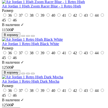
Air Jordan 1 High Zoom Racer Blue - 1 Retro High
Размер
36
37
38
39
40
41
42
43
44
45
46
В наличии ✓
11500₽
В корзину
Air Jordan 1 Retro High Black White
Размер
36
37
38
39
40
41
42
43
44
45
46
В наличии ✓
12500₽
В корзину
Air Jordan 1 Retro High Dark Mocha
Размер
36
37
38
39
40
41
42
43
44
45
46
В наличии ✓
12500₽