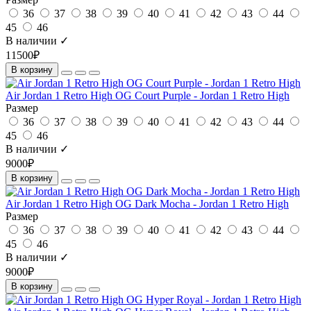
36
37
38
39
40
41
42
43
44
45
46
В наличии ✓
11500₽
В корзину
Air Jordan 1 Retro High OG Court Purple - Jordan 1 Retro High
Размер
36
37
38
39
40
41
42
43
44
45
46
В наличии ✓
9000₽
В корзину
Air Jordan 1 Retro High OG Dark Mocha - Jordan 1 Retro High
Размер
36
37
38
39
40
41
42
43
44
45
46
В наличии ✓
9000₽
В корзину